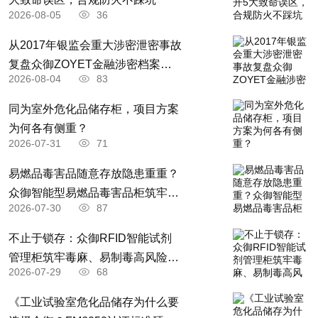
故障和生产安全事故记录、累计运转记录等运行
2026-08-05
36
资料；
从2017年银监会重大涉密泄密事故
（三）历次安装验收资料。
复盘众御ZOYET金融涉密档案耗
第十条 从事建筑起重机械安装、拆卸活动
2026-08-04
83
材全闭环安防存储升级解决方案
的单位（以下简称安装单位）应当依法取得建设
​同为室外危化品储存柜，项目方案
主管部门颁发的相应资质和建筑施工企业安全生
为何各有侧重？
2026-07-31
71
产许可证，并在其资质许可范围内承揽建筑起重
机械安装、拆卸工程。
易燃品毒害品随意存放隐患重重？
众御智能型易燃品毒害品柜筑牢全
第十一条 建筑起重机械使用单位和安装单
2026-07-30
87
场景安全防线
位应当在签订的建筑起重机械安装、拆卸合同中
不止于锁存：众御RFID智能试剂
明确双方的安全生产责任。
管理柜筑牢毒麻、易制毒高风险药
实行施工总承包的，施工总承包单位应当与
2026-07-29
68
品全流程管控防线
安装单位签订建筑起重机械安装、拆卸工程安全
《工业试验室危化品储存为什么要