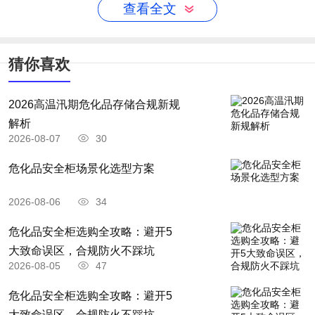
查看全文
（一）、（二）、（三）项情形之一的，出租单
位或者自购建筑起重机械的使用单位应当予以报
猜你喜欢
废，并向原备案机关办理注销手续。
第九条 出租单位、自购建筑起重机械的使
2026高温汛期危化品存储合规新规
用单位，应当建立建筑起重机械安全技术档案。
解析
2026-08-07
30
建筑起重机械安全技术档案应当包括以下资
料：
危化品安全柜场景化选型方案
（一）购销合同、制造许可证、产品合格
2026-08-06
34
证、制造监督检验证明、安装使用说明书、备案
危化品安全柜选购全攻略：避开5
证明等原始资料；
大致命误区，合规防火不踩坑
（二）定期检验报告、定期自行检查记录、
2026-08-05
47
定期维护保养记录、维修和技术改造记录、运行
​危化品安全柜选购全攻略：避开5
大致命误区，合规防火不踩坑