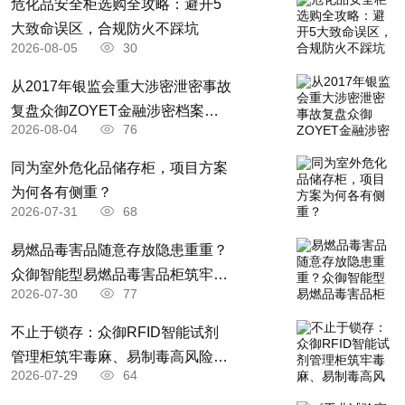
​危化品安全柜选购全攻略：避开5
大致命误区，合规防火不踩坑
2026-08-05
30
从2017年银监会重大涉密泄密事故
复盘众御ZOYET金融涉密档案耗
2026-08-04
76
材全闭环安防存储升级解决方案
​同为室外危化品储存柜，项目方案
为何各有侧重？
2026-07-31
68
易燃品毒害品随意存放隐患重重？
众御智能型易燃品毒害品柜筑牢全
2026-07-30
77
场景安全防线
不止于锁存：众御RFID智能试剂
管理柜筑牢毒麻、易制毒高风险药
2026-07-29
64
品全流程管控防线