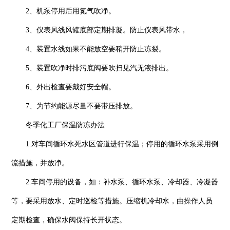
2、机泵停用后用氮气吹净。
3、仪表风线风罐底部定期排凝。防止仪表风带水，
4、装置水线如果不能放空要稍开防止冻裂。
5、装置吹净时排污底阀要吹扫见汽无液排出。
6、外出检查要戴好安全帽。
7、为节约能源尽量不要带压排放。
冬季化工厂保温防冻办法
1.对车间循环水死水区管道进行保温；停用的循环水泵采用倒
流措施，并放净。
2.车间停用的设备，如：补水泵、循环水泵、冷却器、冷凝器
等，要采用放水、定时巡检等措施。压缩机冷却水，由操作人员
定期检查，确保水阀保持长开状态。