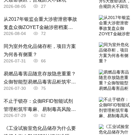
在死角内可能存有积水而冻结，一旦要使用，就会造成不通，而
2026-08-05
27
影响生产。对这样的管线在入冬前，要用适当的流量对管线进行
从2017年银监会重大涉密泄密事故
疏通置换后，关闭有关的阀门，保持备用状态。
复盘众御ZOYET金融涉密档案耗
2026-08-04
72
材全闭环安防存储升级解决方案
5.消防水线系统的消防栓，消防水线阀门井等，要关闭阀门井
​同为室外危化品储存柜，项目方案
内的阀门，放净水栓内存水，保证水栓随时都可投用。消防井内
为何各有侧重？
应采用双层井盖（其中一层为保温井盖）。
2026-07-31
66
发生冻结处理：设备冻结后，应用蒸汽或热水解冻，铸铁管
易燃品毒害品随意存放隐患重重？
线和设备解冻应缓慢，以防爆裂，冻裂管线或设备禁止在密封状
众御智能型易燃品毒害品柜筑牢全
2026-07-30
75
场景安全防线
态下进行加热，应先打开放空，横管由低到高解冻，垂直管由上
不止于锁存：众御RFID智能试剂
到下，如有裂纹应当汇报。
管理柜筑牢毒麻、易制毒高风险药
附：我公司的冬季停车防冻操作规章
2026-07-29
62
品全流程管控防线
装置部分防冻防凝点（所有低点排污阀均做保温加电伴热）
《工业试验室危化品储存为什么要