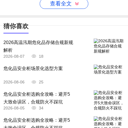
查看全文
7.车间人员在此期间，加强巡检次数，如发现异常，及时向上
级领导进行反映。
冬季管线的防冻办法：
猜你喜欢
1.工艺用的水线。凡是地上安装的，且用水量不大的，应保证
2026高温汛期危化品存储合规新规
在管线末端有放空阀，保持常流水，来防止冻结，有条件的应在
解析
2026-08-07
18
管线上加设保温。
2.间断使用的水线，必须加设电伴热带进行保温，否则将无法
危化品安全柜场景化选型方案
使用。
2026-08-06
25
3.冬季不用的水线，要将两边的法兰拆开，放尽存水，有条件
危化品安全柜选购全攻略：避开5
的，用工业风进行吹扫以保证管线内的积水不被充满，如果开关
大致命误区，合规防火不踩坑
2026-08-05
34
不严，则应在两端拆开的法兰处加盲板，并进行登记挂牌。
​危化品安全柜选购全攻略：避开5
4.对一些在正常生产中不用的管线，由于长期处在停用状态，
大致命误区，合规防火不踩坑